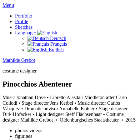
Menu
Portfolio
Profile
Sketches
Language:
Deutsch
Français
English
Mathilde Grebot
costume designer
Pinocchios Abenteuer
Music Jonathan Dove • Libretto Alasdair Middleton after Carlo
Collodi • Stage director Jens Kerbel • Music director Carlos
Vázquez • Dramatic advisor Annabelle Köhler • Stage designer
Dirk Hofacker • Light designer Steff Flächsenhaar • Costume
designer Mathilde Grebot
•
Oldenburgisches Staatstheater
•
2015
photos videos
figurines