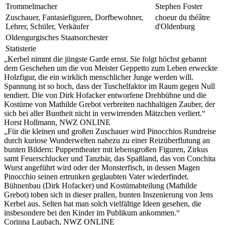
Trommelmacher
Stephen Foster
Zuschauer, Fantasiefiguren, Dorfbewohner,
choeur du théâtre
Lehrer, Schüler, Verkäufer
d'Oldenburg
Oldengurgisches Staatsorchester
Statisterie
„
Kerbel nimmt die jüngste Garde ernst. Sie folgt höchst gebannt
dem Geschehen um die von Meister Geppetto zum Leben erweckte
Holzfigur, die ein wirklich menschlicher Junge werden will.
Spannung ist so hoch, dass der Tuschelfaktor im Raum gegen Null
tendiert. Die von Dirk Hofacker entworfene Drehbühne und die
Kostüme von Mathilde Grebot verbreiten nachhaltigen Zauber, der
sich bei aller Buntheit nicht in verwirrenden Mätzchen verliert.
“
Horst Hollmann, NWZ ONLINE
„
Für die kleinen und großen Zuschauer wird Pinocchios Rundreise
durch kuriose Wunderwelten nahezu zu einer Reizüberflutung an
bunten Bildern: Puppentheater mit lebensgroßen Figuren, Zirkus
samt Feuerschlucker und Tanzbär, das Spaßland, das von Conchita
Wurst angeführt wird oder der Monsterfisch, in dessen Magen
Pinocchio seinen ertrunken geglaubten Vater wiederfindet.
Bühnenbau (Dirk Hofacker) und Kostümabteilung (Mathilde
Grebot) toben sich in dieser prallen, bunten Inszenierung von Jens
Kerbel aus. Selten hat man solch vielfältige Ideen gesehen, die
insbesondere bei den Kinder im Publikum ankommen.
“
Corinna Laubach, NWZ ONLINE