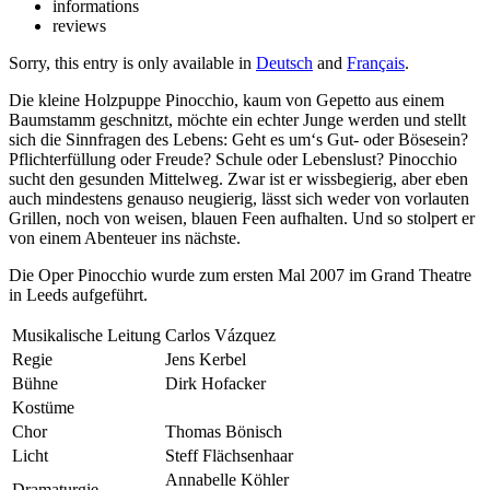
informations
reviews
Sorry, this entry is only available in
Deutsch
and
Français
.
Die kleine Holzpuppe Pinocchio, kaum von Gepetto aus einem
Baumstamm geschnitzt, möchte ein echter Junge werden und stellt
sich die Sinnfragen des Lebens: Geht es um‘s Gut- oder Bösesein?
Pflichterfüllung oder Freude? Schule oder Lebenslust? Pinocchio
sucht den gesunden Mittelweg. Zwar ist er wissbegierig, aber eben
auch mindestens genauso neugierig, lässt sich weder von vorlauten
Grillen, noch von weisen, blauen Feen aufhalten. Und so stolpert er
von einem Abenteuer ins nächste.
Die Oper Pinocchio wurde zum ersten Mal 2007 im Grand Theatre
in Leeds aufgeführt.
Musikalische Leitung
Carlos Vázquez
Regie
Jens Kerbel
Bühne
Dirk Hofacker
Kostüme
Chor
Thomas Bönisch
Licht
Steff Flächsenhaar
Annabelle Köhler
Dramaturgie