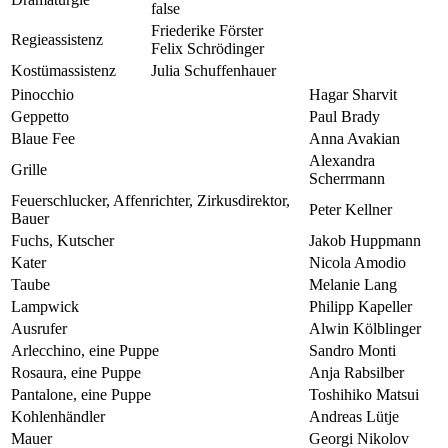
false
Friederike Förster
Regieassistenz
Felix Schrödinger
Kostümassistenz
Julia Schuffenhauer
Pinocchio
Hagar Sharvit
Geppetto
Paul Brady
Blaue Fee
Anna Avakian
Alexandra
Grille
Scherrmann
Feuerschlucker, Affenrichter, Zirkusdirektor,
Peter Kellner
Bauer
Fuchs, Kutscher
Jakob Huppmann
Kater
Nicola Amodio
Taube
Melanie Lang
Lampwick
Philipp Kapeller
Ausrufer
Alwin Kölblinger
Arlecchino, eine Puppe
Sandro Monti
Rosaura, eine Puppe
Anja Rabsilber
Pantalone, eine Puppe
Toshihiko Matsui
Kohlenhändler
Andreas Lütje
Mauer
Georgi Nikolov