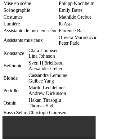
Mise en scène
Philipp Kochheim
Scénographie
Emily Bates
Costumes
Mathilde Grebot
Lumière
Ib Asp
Assistante de mise en scène
Florence Bas
Olivera Marinkovic
Assistants musicaux
Peter Pade
Clara Thomsen
Konstanze
Lina Johnson
Sven Hjörleifsson
Belmonte
Alexander Geller
Cassandra Lemoine
Blonde
Guibee Yang
Martin Lechleitner
Pedrillo
Andrew Dickinson
Hakan Tirasoglu
Osmin
Thomas Sigh
Bassa Selim
Christoph Gareisen