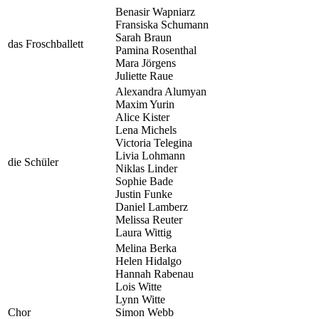
Benasir Wapniarz
Fransiska Schumann
Sarah Braun
das Froschballett
Pamina Rosenthal
Mara Jörgens
Juliette Raue
Alexandra Alumyan
Maxim Yurin
Alice Kister
Lena Michels
Victoria Telegina
Livia Lohmann
die Schüler
Niklas Linder
Sophie Bade
Justin Funke
Daniel Lamberz
Melissa Reuter
Laura Wittig
Melina Berka
Helen Hidalgo
Hannah Rabenau
Lois Witte
Lynn Witte
Chor
Simon Webb