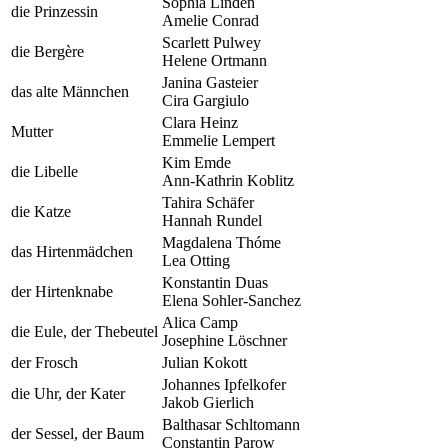
Sophia Linden
die Prinzessin
Amelie Conrad
Scarlett Pulwey
die Bergère
Helene Ortmann
Janina Gasteier
das alte Männchen
Cira Gargiulo
Clara Heinz
Mutter
Emmelie Lempert
Kim Emde
die Libelle
Ann-Kathrin Koblitz
Tahira Schäfer
die Katze
Hannah Rundel
Magdalena Thóme
das Hirtenmädchen
Lea Otting
Konstantin Duas
der Hirtenknabe
Elena Sohler-Sanchez
Alica Camp
die Eule, der Thebeutel
Josephine Löschner
der Frosch
Julian Kokott
Johannes Ipfelkofer
die Uhr, der Kater
Jakob Gierlich
Balthasar Schltomann
der Sessel, der Baum
Constantin Parow