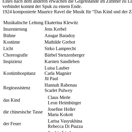
Eines nach dem anderen erwachen die Gegenstände im Zimmer zu Leben
verbindet kommt der Spuk zu einem Ende.
1924 komponierte Maurice Ravel die Musik für “Das Kind und der Z
Musikalische Leitung
Ekaterina Klewitz
Inszenierung
Jens Kerbel
Bühne
Ansgar Baradoy
Kostüme
Mathilde Grebot
Licht
Sirko Lamprecht
Choreografie
Bärbel Stenzenberger
Inspizienz
Karsten Sandleben
Luisa Lauber
Kostümhospitanz
Carla Magnier
Jil Paul
Hannah Rabenau
Regieassistenz
Scarlet Pulwey
Claus Merle
das Kind
Leon Heimbürger
Josefine Heller
die chinesische Tasse
Maria Kokott
Larisa Vasyukhina
der Feuer
Rebecca Di Piazza